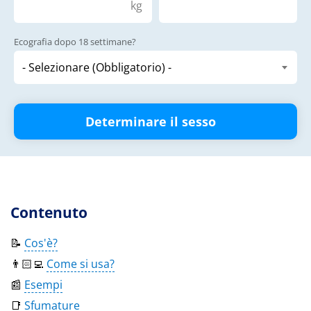
kg
Ecografia dopo 18 settimane?
Determinare il sesso
Contenuto
📝
Cos'è?
👨🏻‍💻
Come si usa?
📰
Esempi
📑
Sfumature