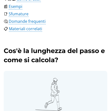
📰
Esempi
📑
Sfumature
🤔
Domande frequenti
📋
Materiali correlati
Cos'è la lunghezza del passo e
come si calcola?