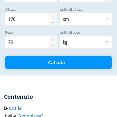
Altezza
Unità di altezza
Peso
Unità di peso
Calcola
Contenuto
📝
Cos'è?
👨🏻‍💻
Come si usa?