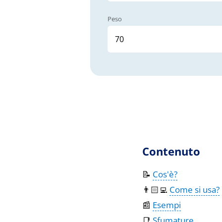
Peso
Contenuto
📝
Cos'è?
👨🏻‍💻
Come si usa?
📰
Esempi
📑
Sfumature