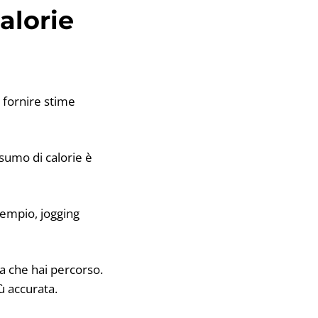
alorie
 fornire stime
nsumo di calorie è
esempio, jogging
za che hai percorso.
ù accurata.