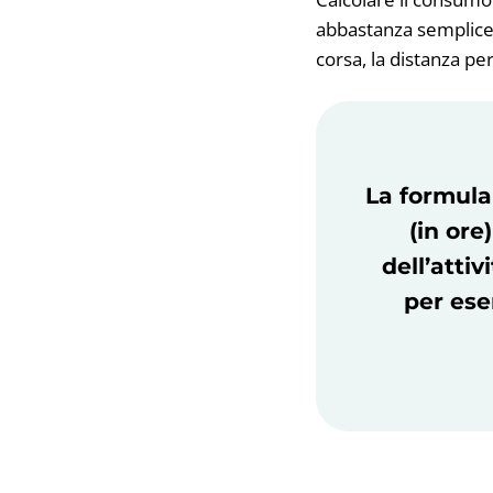
abbastanza semplice c
corsa, la distanza perc
La formula
(in ore
dell’attiv
per esem