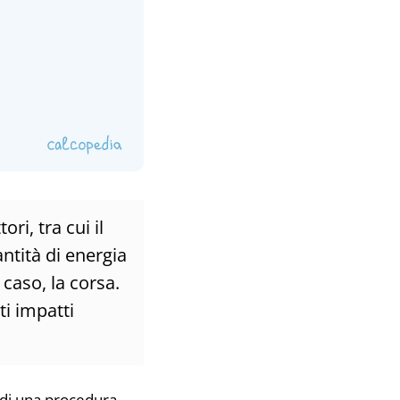
ri, tra cui il
antità di energia
 caso, la corsa.
ti impatti
 di una procedura