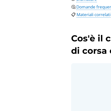
🤔
Domande frequen
📋
Materiali correlati
Cos'è il 
di corsa