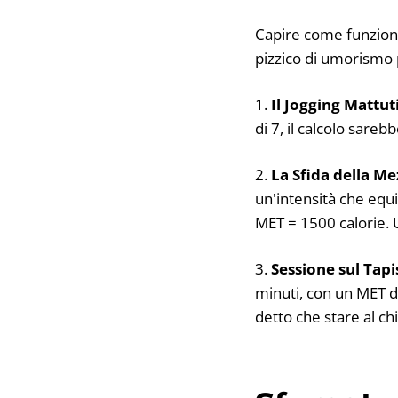
Capire come funziona 
pizzico di umorismo
1.
Il Jogging Mattut
di 7, il calcolo sare
2.
La Sfida della M
un'intensità che equi
MET = 1500 calorie. 
3.
Sessione sul Tapi
minuti, con un MET di
detto che stare al ch