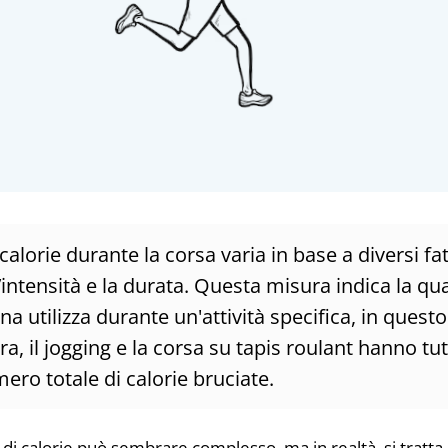
alorie durante la corsa varia in base a diversi fatto
l’intensità e la durata. Questa misura indica la qu
a utilizza durante un'attività specifica, in questo
a, il jogging e la corsa su tapis roulant hanno tut
mero totale di calorie bruciate.
 di calorie può sembrare complesso, ma in realtà, si tratta