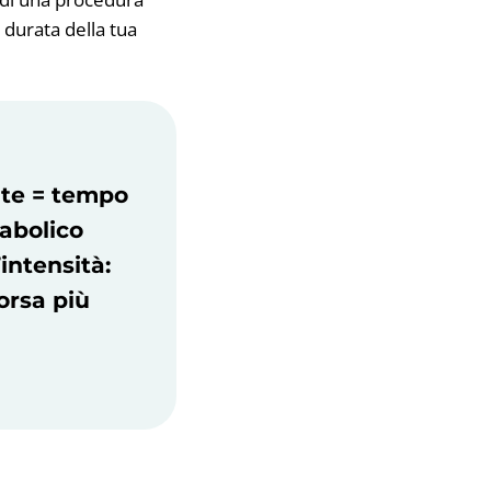
 durata della tua
ate = tempo
tabolico
’intensità:
corsa più