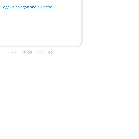
Leggi la spiegazione qui sotto
link
code
copia
:
link
codice