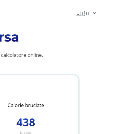
rsa
 calcolatore online.
Calorie bruciate
438
content_copy
copia