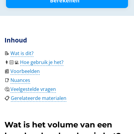
Berekenen
Inhoud
📝
Wat is dit?
👨🏻‍💻
Hoe gebruik je het?
📰
Voorbeelden
📑
Nuances
🤔
Veelgestelde vragen
📋
Gerelateerde materialen
Wat is het volume van een