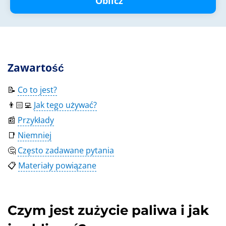
Oblicz
Zawartość
📝
Co to jest?
👨🏻‍💻
Jak tego używać?
📰
Przykłady
📑
Niemniej
🤔
Często zadawane pytania
📋
Materiały powiązane
Czym jest zużycie paliwa i jak