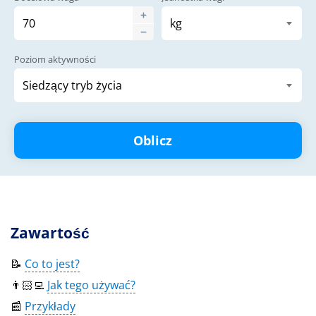
Poziom aktywności
Oblicz
Zawartość
📝
Co to jest?
👨🏻‍💻
Jak tego używać?
📰
Przykłady