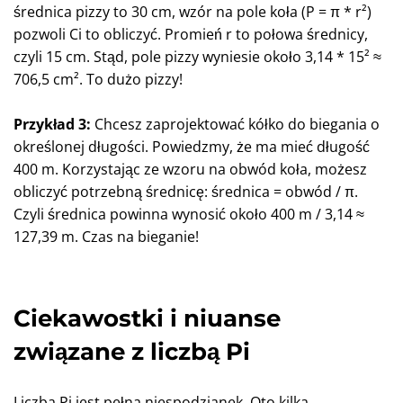
średnica pizzy to 30 cm, wzór na pole koła (P = π * r²)
pozwoli Ci to obliczyć. Promień r to połowa średnicy,
czyli 15 cm. Stąd, pole pizzy wyniesie około 3,14 * 15² ≈
706,5 cm². To dużo pizzy!
Przykład 3:
Chcesz zaprojektować kółko do biegania o
określonej długości. Powiedzmy, że ma mieć długość
400 m. Korzystając ze wzoru na obwód koła, możesz
obliczyć potrzebną średnicę: średnica = obwód / π.
Czyli średnica powinna wynosić około 400 m / 3,14 ≈
127,39 m. Czas na bieganie!
Ciekawostki i niuanse
związane z liczbą Pi
Liczba Pi jest pełna niespodzianek. Oto kilka