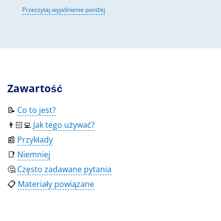
Przeczytaj wyjaśnienie poniżej
Zawartość
📝
Co to jest?
👨🏻‍💻
Jak tego używać?
📰
Przykłady
📑
Niemniej
🤔
Często zadawane pytania
📋
Materiały powiązane