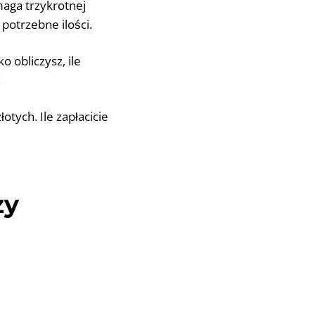
maga trzykrotnej
potrzebne ilości.
o obliczysz, ile
!
łotych. Ile zapłacicie
zy