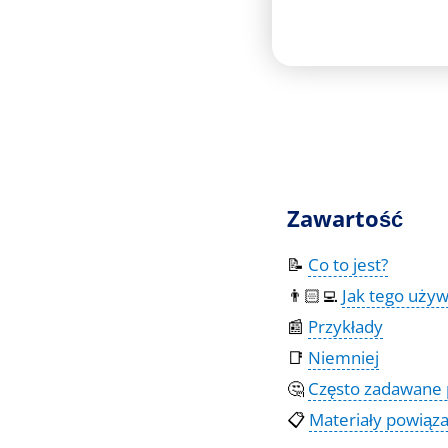
Zawartość
📝
Co to jest?
👨🏻‍💻
Jak tego uży
📰
Przykłady
📑
Niemniej
🤔
Często zadawane 
📋
Materiały powiąz