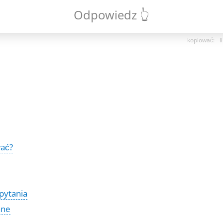
Odpowiedz 👆
kopiować
:
l
wać?
pytania
ane