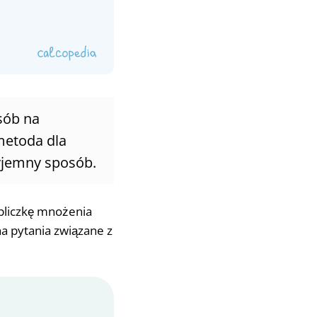
sób na
metoda dla
yjemny sposób.
abliczkę mnożenia
a pytania związane z