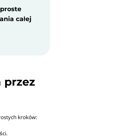
 proste
ania całej
 przez
prostych kroków:
ci.