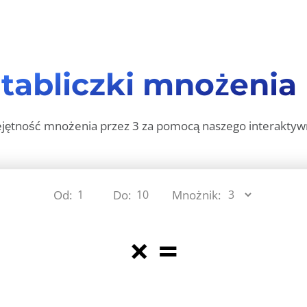
r
tabliczki mnożenia 
ejętność mnożenia przez 3 za pomocą naszego interaktyw
Od:
Do:
Mnożnik:
×
=