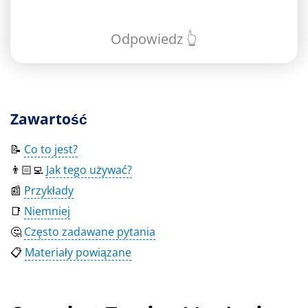
Odpowiedz 👆
Zawartość
📝
Co to jest?
👨🏻‍💻
Jak tego używać?
📰
Przykłady
📑
Niemniej
🤔
Często zadawane pytania
📋
Materiały powiązane