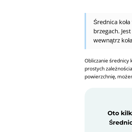
Średnica koła 
brzegach. Jes
wewnątrz koła
Obliczanie średnicy 
prostych zależności
powierzchnię, możem
Oto kil
Średnic