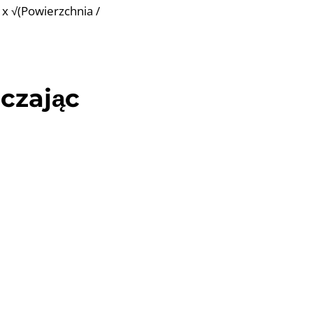
 x √(Powierzchnia /
iczając