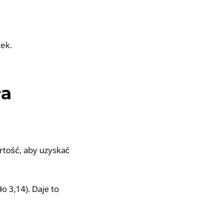
tek.
ła
rtość, aby uzyskać
o 3,14). Daje to