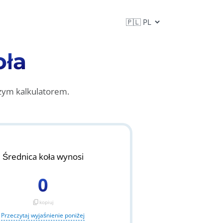
oła
szym kalkulatorem.
Średnica koła wynosi
0
content_copy
kopiuj
Przeczytaj wyjaśnienie poniżej