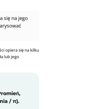
a się na jego
 narysować
i opiera się na kilku
a lub jego
Promień,
ia / π).