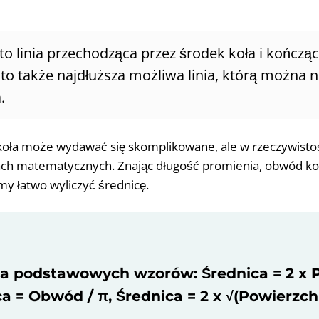
to linia przechodząca przez środek koła i kończąc
t to także najdłuższa możliwa linia, którą można
.
koła może wydawać się skomplikowane, ale w rzeczywistośc
ach matematycznych. Znając długość promienia, obwód koł
y łatwo wyliczyć średnicę.
ka podstawowych wzorów: Średnica = 2 x 
a = Obwód / π, Średnica = 2 x √(Powierzchn