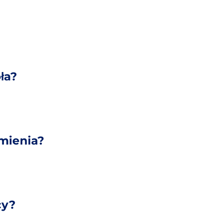
ła?
omienia?
cy?