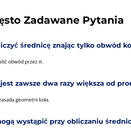
zęsto Zadawane Pytania
iczyć średnicę znając tylko obwód ko
elić obwód przez π.
 jest zawsze dwa razy większa od pr
asada geometrii koła.
mogą wystąpić przy obliczaniu średni