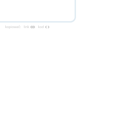
link
code
kopiować
:
link
kod