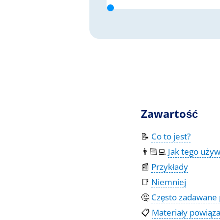
Zawartość
📝
Co to jest?
👨🏻‍💻
Jak tego uży
📰
Przykłady
📑
Niemniej
🤔
Często zadawane 
📋
Materiały powiąz