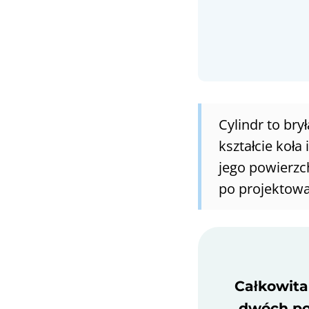
Cylindr to br
kształcie koła
jego powierzc
po projektowa
Całkowita
dwóch pod