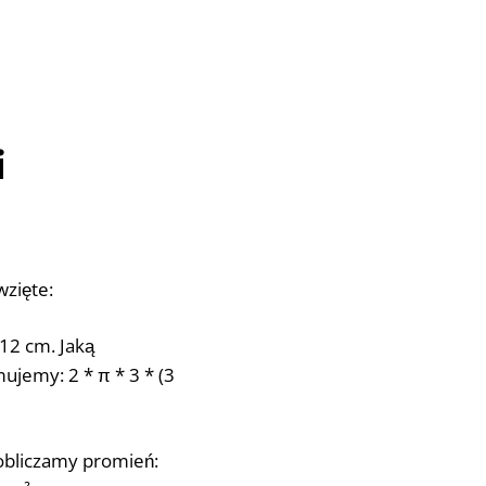
i
wzięte:
12 cm. Jaką
jemy: 2 * π * 3 * (3
 obliczamy promień: