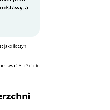
 podstawy, a
t jako iloczyn
dstaw (2 * π * r²) do
erzchni