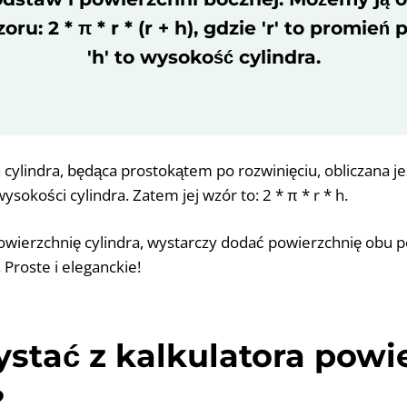
u: 2 * π * r * (r + h), gdzie 'r' to promień
'h' to wysokość cylindra.
cylindra, będąca prostokątem po rozwinięciu, obliczana jes
okości cylindra. Zatem jej wzór to: 2 * π * r * h.
wierzchnię cylindra, wystarczy dodać powierzchnię obu po
 Proste i eleganckie!
ystać z kalkulatora powi
?