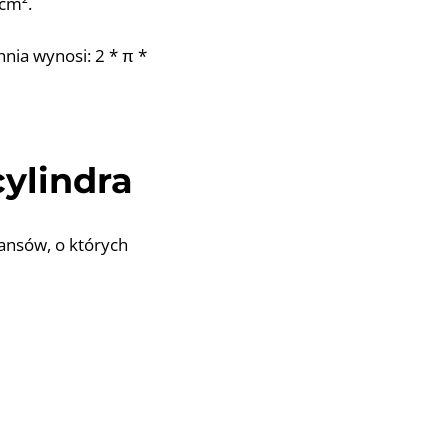
 cm².
nia wynosi: 2 * π *
ylindra
uansów, o których