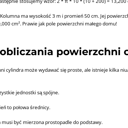
astępnie stosujemy wzór: 2 * π * 10 * (10 + 200) = 13,200
 Kolumna ma wysokość 3 m i promień 50 cm. Jej powierzch
0,000 cm². Prawie jak pole powierzchni małego domu!
obliczania powierzchni c
ni cylindra może wydawać się proste, ale istnieje kilka ni
zystkie jednostki są spójne.
ień to połowa średnicy.
a musi być mierzona prostopadle do podstawy.