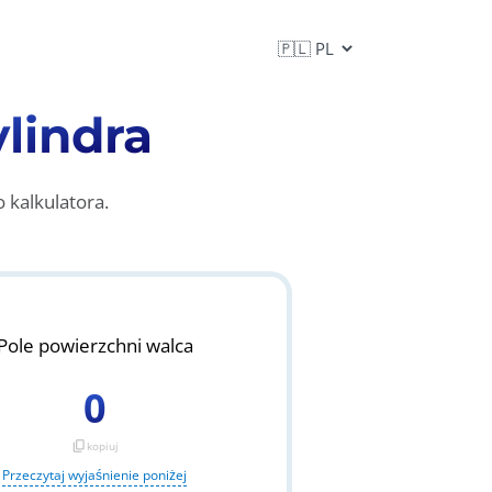
lindra
 kalkulatora.
Pole powierzchni walca
0
content_copy
kopiuj
Przeczytaj wyjaśnienie poniżej