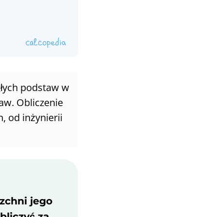
głych podstaw w
taw. Obliczenie
 od inżynierii
zchni jego
bliczyć za