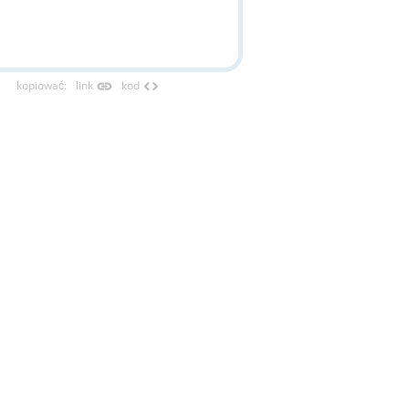
link
code
kopiować
:
link
kod