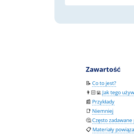
Zawartość
📝
Co to jest?
👨🏻‍💻
Jak tego uży
📰
Przykłady
📑
Niemniej
🤔
Często zadawane 
📋
Materiały powiąz