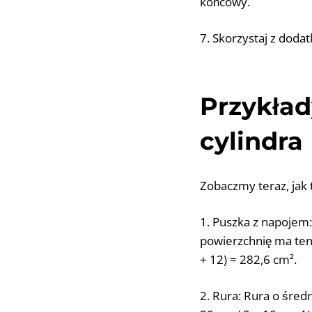
końcowy.
7. Skorzystaj z dodat
Przykład
cylindra
Zobaczmy teraz, jak t
1. Puszka z napojem
powierzchnię ma ten
+ 12) = 282,6 cm².
2. Rura: Rura o śred