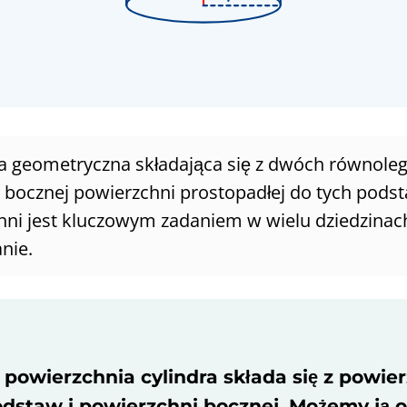
yła geometryczna składająca się z dwóch równole
 i bocznej powierzchni prostopadłej do tych pods
hni jest kluczowym zadaniem w wielu dziedzinach,
nie.
 powierzchnia cylindra składa się z powier
staw i powierzchni bocznej. Możemy ją o