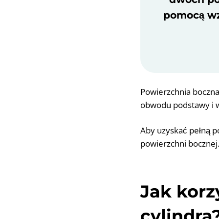
pomocą wzor
Powierzchnia boczna 
obwodu podstawy i wys
Aby uzyskać pełną po
powierzchni bocznej.
Jak korz
cylindra