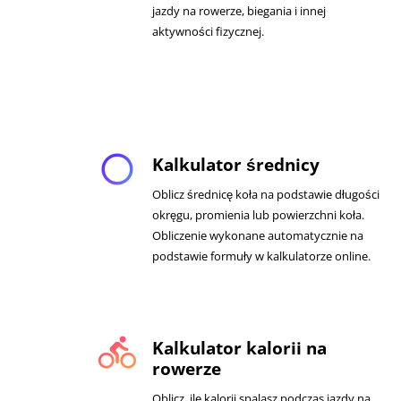
jazdy na rowerze, biegania i innej
aktywności fizycznej.
panorama_fish_eye
Kalkulator średnicy
Oblicz średnicę koła na podstawie długości
okręgu, promienia lub powierzchni koła.
Obliczenie wykonane automatycznie na
podstawie formuły w kalkulatorze online.
directions_bike
Kalkulator kalorii na
rowerze
Oblicz, ile kalorii spalasz podczas jazdy na