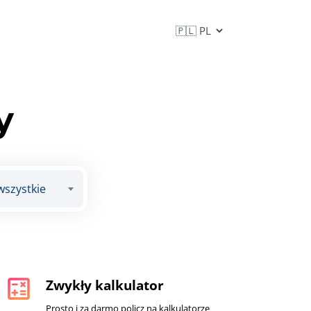
y
calculate
Zwykły kalkulator
Prosto i za darmo policz na kalkulatorze