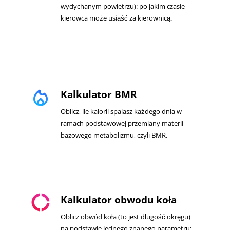
wydychanym powietrzu): po jakim czasie
kierowca może usiąść za kierownicą.
local_fire_department
Kalkulator BMR
Oblicz, ile kalorii spalasz każdego dnia w
ramach podstawowej przemiany materii –
bazowego metabolizmu, czyli BMR.
donut_large
Kalkulator obwodu koła
Oblicz obwód koła (to jest długość okręgu)
na podstawie jednego znanego parametru: