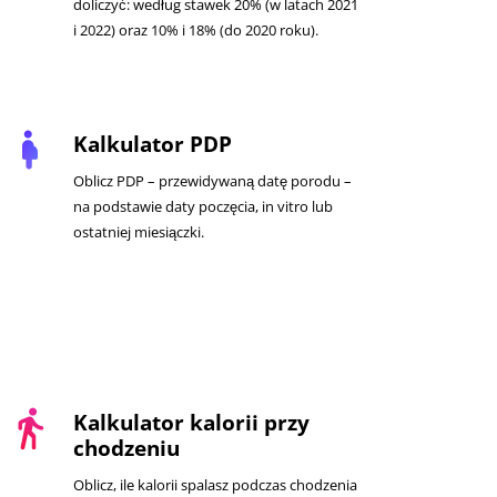
doliczyć: według stawek 20% (w latach 2021
i 2022) oraz 10% i 18% (do 2020 roku).
pregnant_woman
Kalkulator PDP
Oblicz PDP – przewidywaną datę porodu –
na podstawie daty poczęcia, in vitro lub
ostatniej miesiączki.
directions_walk
Kalkulator kalorii przy
chodzeniu
Oblicz, ile kalorii spalasz podczas chodzenia