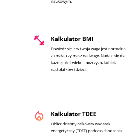
naukowym.
fitness_center
Kalkulator BMI
Dowiedz się, czy twoja waga jest normalna,
za mała, czy masz nadwagę. Nadaje się dla
każdej płci i wieku: mężczyzn, kobiet,
nastolatków i dzieci.
local_fire_department
Kalkulator TDEE
Oblicz dzienny całkowity wydatek
energetyczny (TDEE) podczas chodzenia,