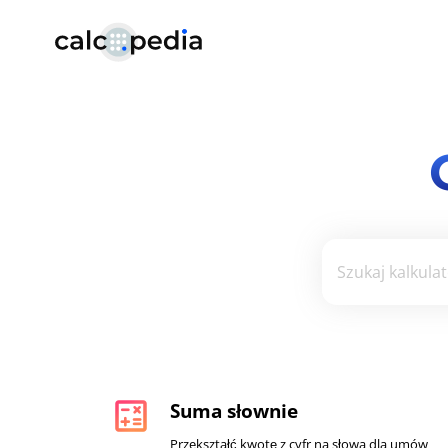
calculate
Suma słownie
Przekształć kwotę z cyfr na słowa dla umów