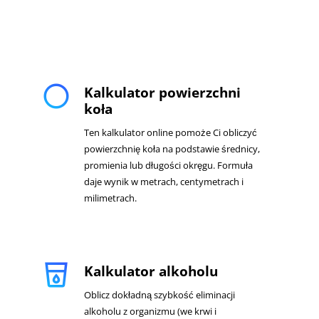
radio_button_unchecked
Kalkulator powierzchni
koła
Ten kalkulator online pomoże Ci obliczyć
powierzchnię koła na podstawie średnicy,
promienia lub długości okręgu. Formuła
daje wynik w metrach, centymetrach i
milimetrach.
local_drink
Kalkulator alkoholu
Oblicz dokładną szybkość eliminacji
alkoholu z organizmu (we krwi i