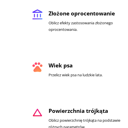
account_balance
Złożone oprocentowanie
Oblicz efekty zastosowania złożonego
oprocentowania.
pets
Wiek psa
Przelicz wiek psa na ludzkie lata.
change_history
Powierzchnia trójkąta
Oblicz powierzchnię trójkąta na podstawie
różnych parametrów.