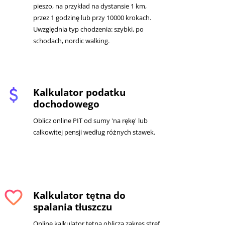
pieszo, na przykład na dystansie 1 km,
przez 1 godzinę lub przy 10000 krokach.
Uwzględnia typ chodzenia: szybki, po
schodach, nordic walking.
attach_money
Kalkulator podatku
dochodowego
Oblicz online PIT od sumy 'na rękę' lub
całkowitej pensji według różnych stawek.
favorite
Kalkulator tętna do
spalania tłuszczu
Online kalkulator tętna oblicza zakres stref