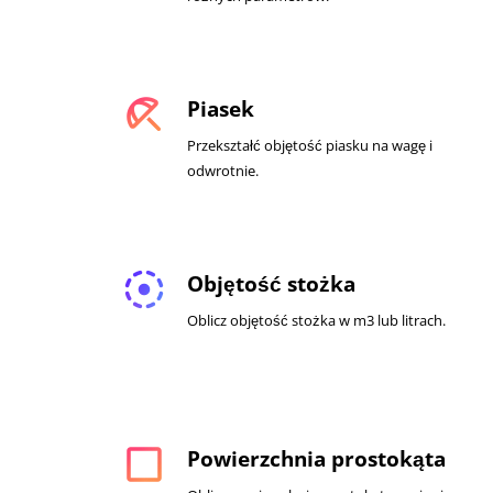
beach_access
Piasek
Przekształć objętość piasku na wagę i
odwrotnie.
filter_tilt_shift
Objętość stożka
Oblicz objętość stożka w m3 lub litrach.
check_box_outline_blank
Powierzchnia prostokąta