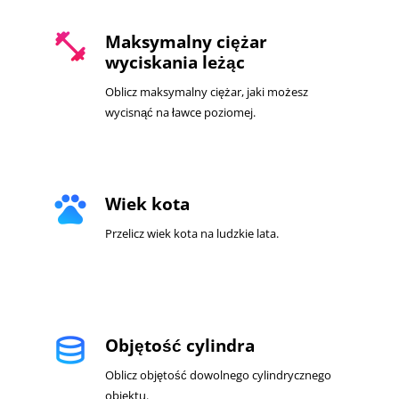
fitness_center
Maksymalny ciężar
wyciskania leżąc
Oblicz maksymalny ciężar, jaki możesz
wycisnąć na ławce poziomej.
pets
Wiek kota
Przelicz wiek kota na ludzkie lata.
database
Objętość cylindra
Oblicz objętość dowolnego cylindrycznego
obiektu.