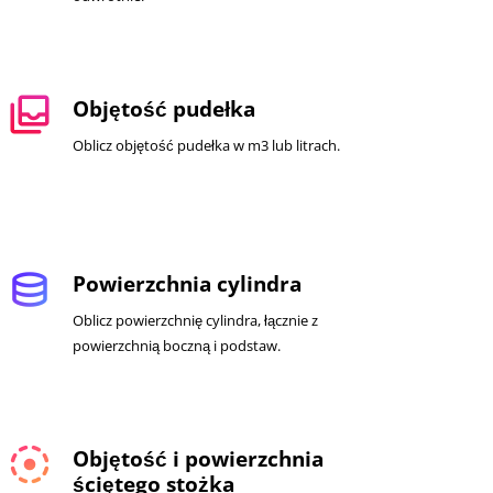
all_inbox
Objętość pudełka
Oblicz objętość pudełka w m3 lub litrach.
database
Powierzchnia cylindra
Oblicz powierzchnię cylindra, łącznie z
powierzchnią boczną i podstaw.
filter_tilt_shift
Objętość i powierzchnia
ściętego stożka