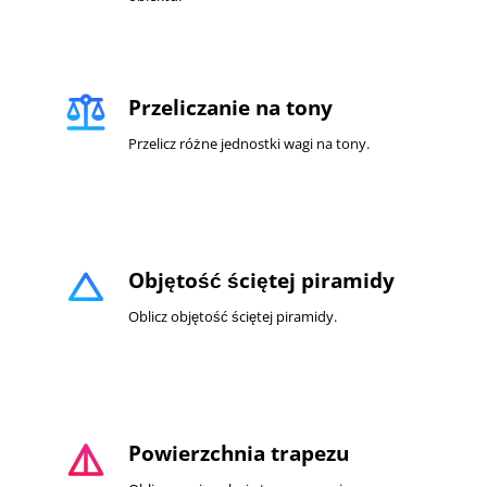
balance
Przeliczanie na tony
Przelicz różne jednostki wagi na tony.
change_history
Objętość ściętej piramidy
Oblicz objętość ściętej piramidy.
details
Powierzchnia trapezu