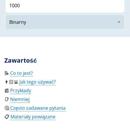
Zawartość
📝
Co to jest?
👨🏻‍💻
Jak tego używać?
📰
Przykłady
📑
Niemniej
🤔
Często zadawane pytania
📋
Materiały powiązane