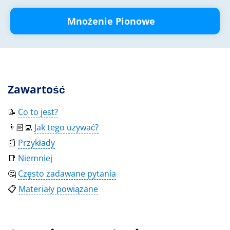
Mnożenie Pionowe
Zawartość
📝
Co to jest?
👨🏻‍💻
Jak tego używać?
📰
Przykłady
📑
Niemniej
🤔
Często zadawane pytania
📋
Materiały powiązane