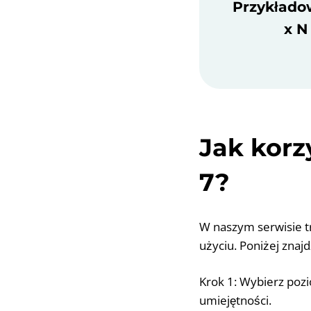
Przykłado
x N
Jak korz
7?
W naszym serwisie tr
użyciu. Poniżej znajd
Krok 1: Wybierz poz
umiejętności.