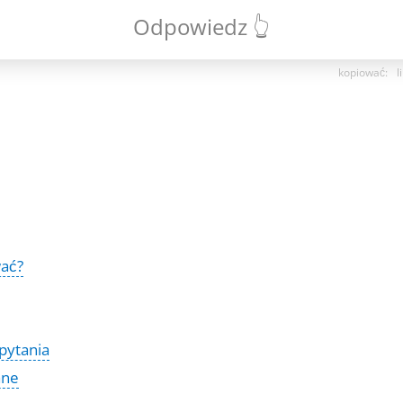
Odpowiedz 👆
kopiować
:
l
wać?
pytania
ane