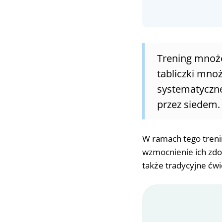
Trening mnoże
tabliczki mnoż
systematyczn
przez siedem.
W ramach tego treni
wzmocnienie ich zdo
także tradycyjne ćw