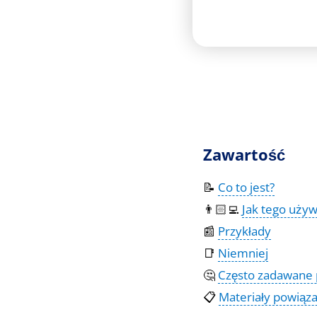
Zawartość
📝
Co to jest?
👨🏻‍💻
Jak tego uży
📰
Przykłady
📑
Niemniej
🤔
Często zadawane 
📋
Materiały powiąz