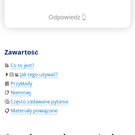
Odpowiedz 👆
Zawartość
📝
Co to jest?
👨🏻‍💻
Jak tego używać?
📰
Przykłady
📑
Niemniej
🤔
Często zadawane pytania
📋
Materiały powiązane