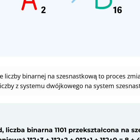
ie liczby binarnej na szesnastkową to proces zmi
 liczby z systemu dwójkowego na system szesnas
, liczba binarna 1101 przekształcona na 
onieważ 1*2^3 + 1*2^2 + 0*2^1 + 1*2^0 = 8 + 4 