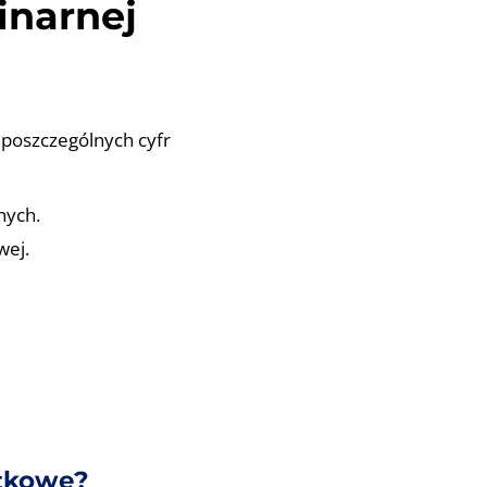
inarnej
 poszczególnych cyfr
nych.
wej.
stkowe?