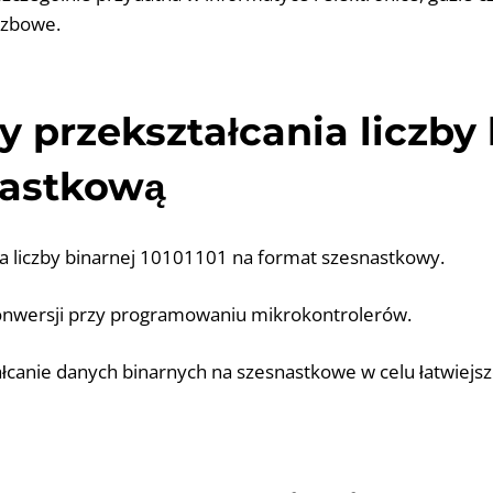
czbowe.
y przekształcania liczby
nastkową
ja liczby binarnej 10101101 na format szesnastkowy.
konwersji przy programowaniu mikrokontrolerów.
ałcanie danych binarnych na szesnastkowe w celu łatwiejsze