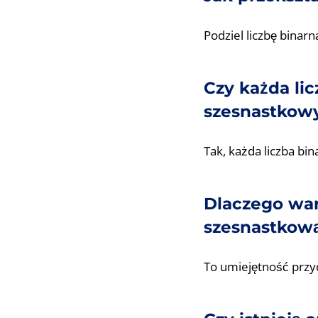
Podziel liczbę binarn
Czy każda li
szesnastko
Tak, każda liczba bi
Dlaczego war
szesnastkow
To umiejętność przy