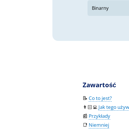
Zawartość
📝
Co to jest?
👨🏻‍💻
Jak tego uży
📰
Przykłady
📑
Niemniej