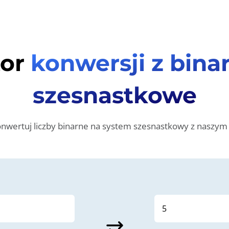
tor
konwersji z bina
szesnastkowe
onwertuj liczby binarne na system szesnastkowy z naszym
sync_alt