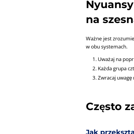
Nyuansy 
na szes
Ważne jest zrozumie
w obu systemach.
Uważaj na popr
Każda grupa czt
Zwracaj uwagę n
Często 
Jak przekszta