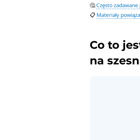
🤔
Często zadawane 
📋
Materiały powiąz
Co to jes
na szes