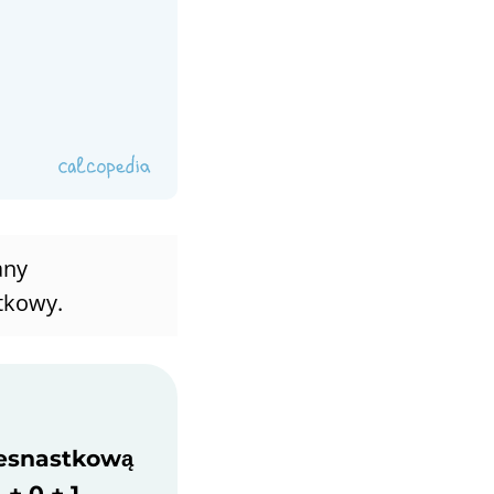
any
tkowy.
szesnastkową
+ 0 + 1.