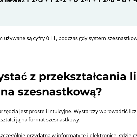
 używane są cyfry 0 i 1, podczas gdy system szesnastkow
.
ystać z przekształcania l
 na szesnastkową?
arzędzia jest proste i intuicyjne. Wystarczy wprowadzić lic
ztałci ją na format szesnastkowy.
szczególnie przydatna w informatyce i elektronice, gdzie 