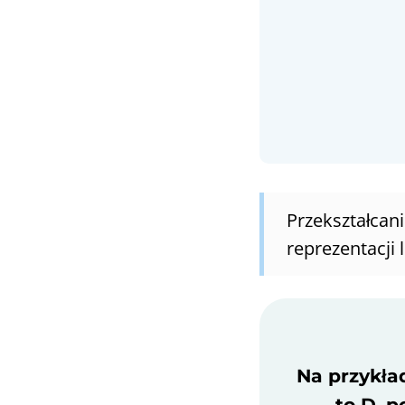
Przekształcan
reprezentacji
Na przykład
to D, p