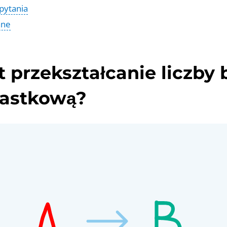
pytania
ane
t przekształcanie liczby 
nastkową?