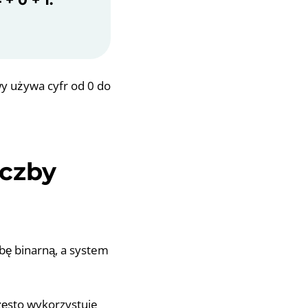
y używa cyfr od 0 do
iczby
zbę binarną, a system
często wykorzystuje