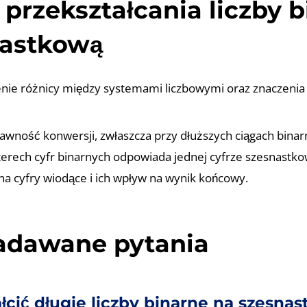
przekształcania liczby b
nastkową
nie różnicy między systemami liczbowymi oraz znaczenia
awność konwersji, zwłaszcza przy dłuższych ciągach binar
erech cyfr binarnych odpowiada jednej cyfrze szesnastko
a cyfry wiodące i ich wpływ na wynik końcowy.
zadawane pytania
łcić długie liczby binarne na szesna