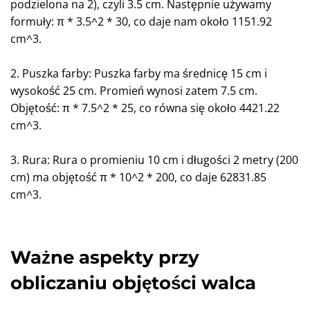
podzielona na 2), czyli 3.5 cm. Następnie używamy
formuły: π * 3.5^2 * 30, co daje nam około 1151.92
cm^3.
2. Puszka farby: Puszka farby ma średnicę 15 cm i
wysokość 25 cm. Promień wynosi zatem 7.5 cm.
Objętość: π * 7.5^2 * 25, co równa się około 4421.22
cm^3.
3. Rura: Rura o promieniu 10 cm i długości 2 metry (200
cm) ma objętość π * 10^2 * 200, co daje 62831.85
cm^3.
Ważne aspekty przy
obliczaniu objętości walca