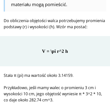
materiału mogą pomieścić.
Do obliczenia objętości walca potrzebujemy promienia
podstawy (r) i wysokości (h). Wzór ma postać:
V = \pi r^2 h
Stała π (pi) ma wartość około 3.14159.
Przykładowo, jeśli mamy walec o promieniu 3 cm i
wysokości 10 cm, jego objętość wyniesie π * 3^2 * 10,
co daje około 282.74 cm^3.