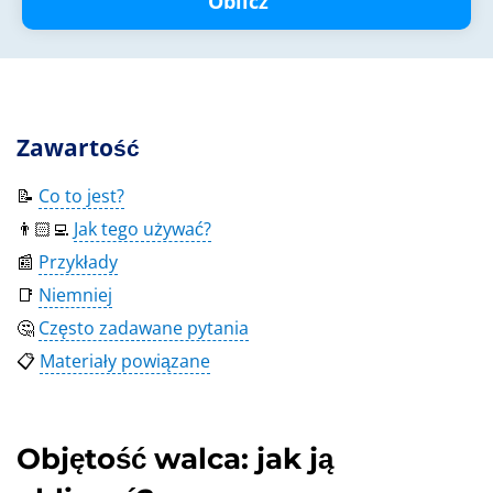
Oblicz
Zawartość
📝
Co to jest?
👨🏻‍💻
Jak tego używać?
📰
Przykłady
📑
Niemniej
🤔
Często zadawane pytania
📋
Materiały powiązane
Objętość walca: jak ją