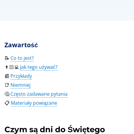
Zawartość
📝
Co to jest?
👨🏻‍💻
Jak tego używać?
📰
Przykłady
📑
Niemniej
🤔
Często zadawane pytania
📋
Materiały powiązane
Czym są dni do Świętego