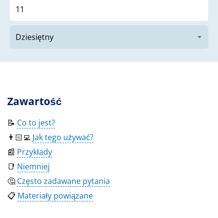
Zawartość
📝
Co to jest?
👨🏻‍💻
Jak tego używać?
📰
Przykłady
📑
Niemniej
🤔
Często zadawane pytania
📋
Materiały powiązane