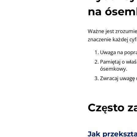
na ósem
Ważne jest zrozumi
znaczenie każdej cy
Uwaga na popraw
Pamiętaj o właś
ósemkowy.
Zwracaj uwagę n
Często 
Jak przekszt