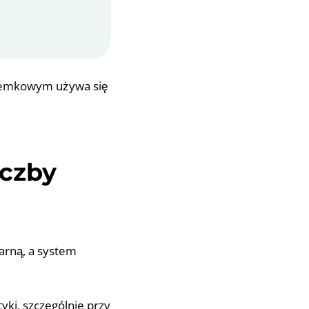
ósemkowym używa się
iczby
narną, a system
ki, szczególnie przy