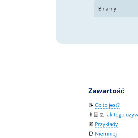
Zawartość
📝
Co to jest?
👨🏻‍💻
Jak tego uży
📰
Przykłady
📑
Niemniej