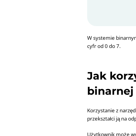
W systemie binarnym
cyfr od 0 do 7.
Jak korz
binarne
Korzystanie z narzęd
przekształci ją na 
Użytkownik może wyk