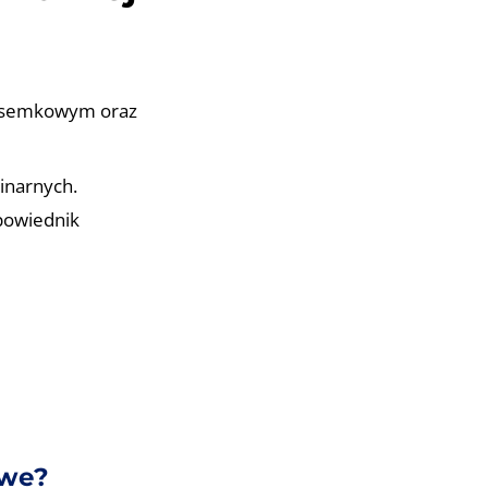
 ósemkowym oraz
inarnych.
dpowiednik
owe?