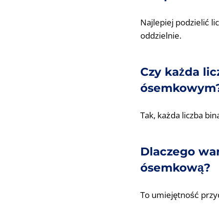
Najlepiej podzielić l
oddzielnie.
Czy każda li
ósemkowym
Tak, każda liczba bi
Dlaczego war
ósemkową?
To umiejętność przy