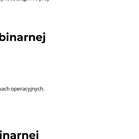
 binarnej
mach operacyjnych.
inarnej