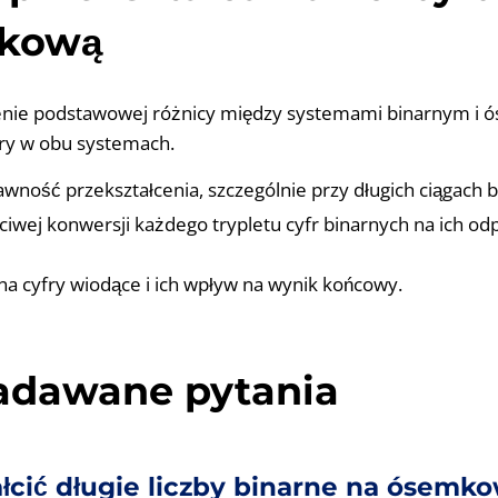
kową
enie podstawowej różnicy między systemami binarnym i
fry w obu systemach.
ność przekształcenia, szczególnie przy długich ciągach b
ciwej konwersji każdego trypletu cyfr binarnych na ich o
a cyfry wiodące i ich wpływ na wynik końcowy.
zadawane pytania
ałcić długie liczby binarne na ósemk