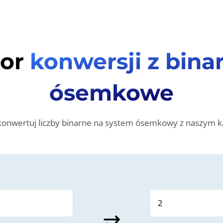
tor
konwersji z bina
ósemkowe
 konwertuj liczby binarne na system ósemkowy z naszym k
sync_alt