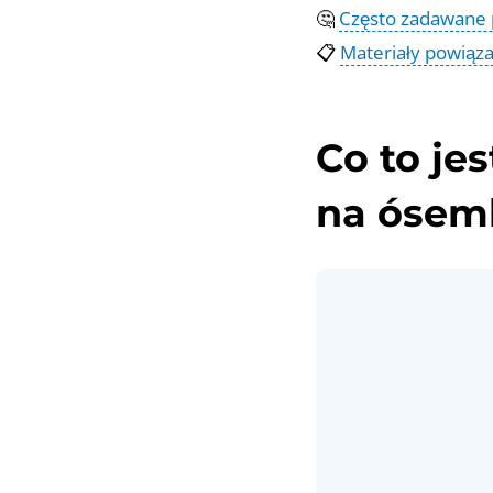
🤔
Często zadawane 
📋
Materiały powiąz
Co to jes
na ósem