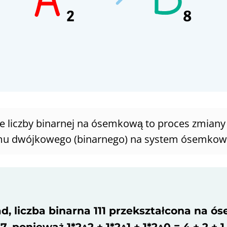
ie liczby binarnej na ósemkową to proces zmiany 
emu dwójkowego (binarnego) na system ósemkow
d, liczba binarna 111 przekształcona na 
7, ponieważ 1*2^2 + 1*2^1 + 1*2^0 = 4 + 2 + 1.