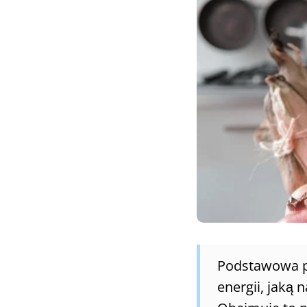
Podstawowa pr
energii, jaką