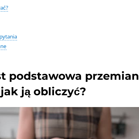
wać?
pytania
ane
st podstawowa przemia
 jak ją obliczyć?