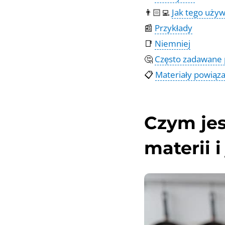
👨🏻‍💻
Jak tego uży
📰
Przykłady
📑
Niemniej
🤔
Często zadawane 
📋
Materiały powiąz
Czym je
materii i