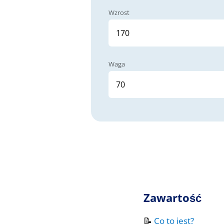
Wzrost
Waga
Zawartość
📝
Co to jest?