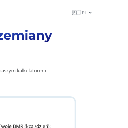
zemiany
z naszym kalkulatorem
Twoje BMR (kcal/dzień):