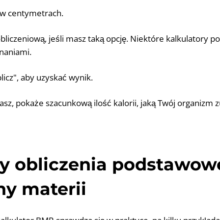
t w centymetrach.
bliczeniową, jeśli masz taką opcję. Niektóre kalkulatory p
naniami.
blicz", aby uzyskać wynik.
masz, pokaże szacunkową ilość kalorii, jaką Twój organizm 
y obliczenia podstawow
y materii