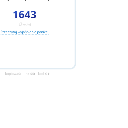
1643
content_copy
kopiuj
Przeczytaj wyjaśnienie poniżej
link
code
kopiować
:
link
kod