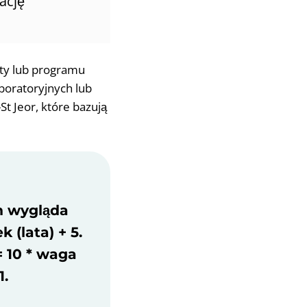
ację
ty lub programu
boratoryjnych lub
St Jeor, które bazują
n wygląda
k (lata) + 5.
= 10 * waga
1.