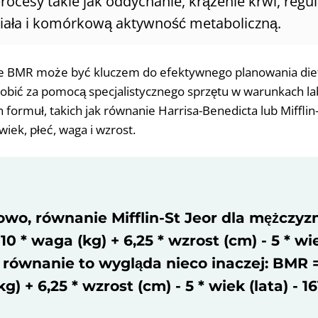
ocesy takie jak oddychanie, krążenie krwi, regul
iała i komórkową aktywność metaboliczną.
ie BMR może być kluczem do efektywnego planowania die
robić za pomocą specjalistycznego sprzętu w warunkach la
 formuł, takich jak równanie Harrisa-Benedicta lub Mifflin-
wiek, płeć, waga i wzrost.
owo, równanie Mifflin-St Jeor dla mężczyz
0 * waga (kg) + 6,25 * wzrost (cm) - 5 * wie
 równanie to wygląda nieco inaczej: BMR 
kg) + 6,25 * wzrost (cm) - 5 * wiek (lata) - 16