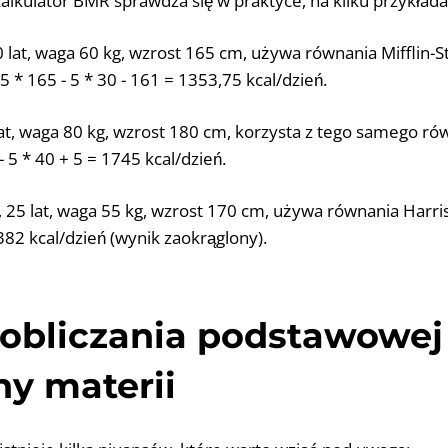
alkulator BMR sprawdza się w praktyce, na kilku przykłada
 lat, waga 60 kg, wzrost 165 cm, używa równania Mifflin-St
5 * 165 - 5 * 30 - 161 = 1353,75 kcal/dzień.
lat, waga 80 kg, wzrost 180 cm, korzysta z tego samego ró
- 5 * 40 + 5 = 1745 kcal/dzień.
 25 lat, waga 55 kg, wzrost 170 cm, używa równania Harris
82 kcal/dzień (wynik zaokrąglony).
 obliczania podstawowej
y materii