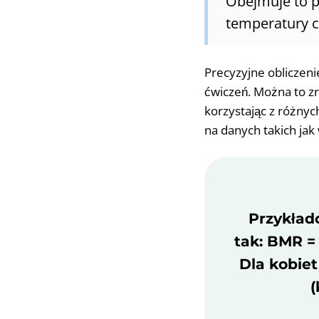
Obejmuje to pr
temperatury c
Precyzyjne obliczen
ćwiczeń. Można to z
korzystając z różnych
na danych takich jak 
Przykład
tak: BMR = 1
Dla kobiet
(