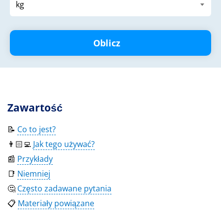
Oblicz
Zawartość
📝
Co to jest?
👨🏻‍💻
Jak tego używać?
📰
Przykłady
📑
Niemniej
🤔
Często zadawane pytania
📋
Materiały powiązane