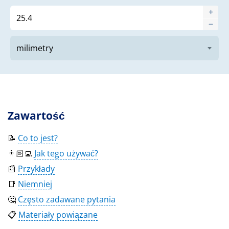
Zawartość
📝
Co to jest?
👨🏻‍💻
Jak tego używać?
📰
Przykłady
📑
Niemniej
🤔
Często zadawane pytania
📋
Materiały powiązane