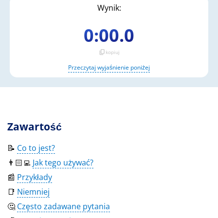
Wynik:
0:00.0
content_copy
kopiuj
Przeczytaj wyjaśnienie poniżej
Zawartość
📝
Co to jest?
👨🏻‍💻
Jak tego używać?
📰
Przykłady
📑
Niemniej
🤔
Często zadawane pytania