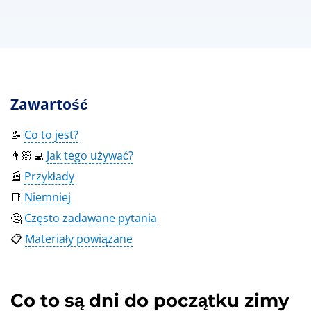
Zawartość
📝
Co to jest?
👨🏻‍💻
Jak tego używać?
📰
Przykłady
📑
Niemniej
🤔
Często zadawane pytania
📋
Materiały powiązane
Co to są dni do początku zimy