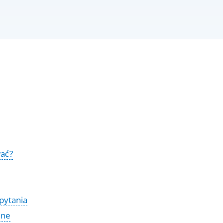
wać?
pytania
ane