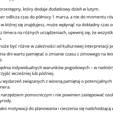
przestępny, który dodaje dodatkowy dzień w lutym.
imer odlicza czas do północy 1 marca, a nie do momentu r
 w której się znajdujesz, może wpłynąć na dokładny czas od
z z timera na różnych urządzeniach, upewnij się, że wszyst
s.
może być różne w zależności od kulturowej interpretacji p
nia dni warto pamiętać o zmianie czasu z zimowego na letni
i.
lędnia indywidualnych warunków pogodowych – w niektór
yjść wcześniej lub później.
u wydarzeń związanych z wiosną pamiętaj o potencjalnych
mera.
ko narzędziem pomocniczym i nie powinien zastępować oso
zyrody.
ako motywacji do planowania i cieszenia się nadchodzącą 