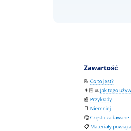
Zawartość
📝
Co to jest?
👨🏻‍💻
Jak tego uży
📰
Przykłady
📑
Niemniej
🤔
Często zadawane 
📋
Materiały powiąz