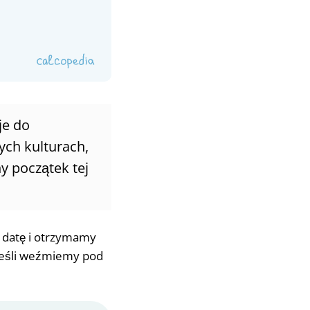
je do
ych kulturach,
y początek tej
ą datę i otrzymamy
 jeśli weźmiemy pod