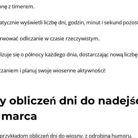
onę z timerem.
tycznie wyświetli liczbę dni, godzin, minut i sekund pozos
rwować odliczanie w czasie rzeczywistym.
lizuje się o północy każdego dnia, dostarczając nową liczbę
liczaniem i planuj swoje wiosenne aktywności!
y obliczeń dni do nadejś
1 marca
u przykładom obliczeń dni do wiosny, z odrobiną humoru.