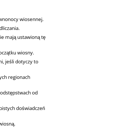
ównonocy wiosennej.
liczania.
kie mają ustawioną tę
oczątku wiosny.
, jeśli dotyczy to
ych regionach
 odstępstwach od
bistych doświadczeń
wiosną.