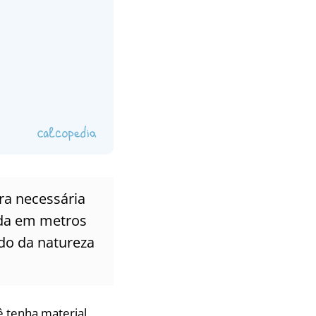
ra necessária
ida em metros
do da natureza
ê tenha material