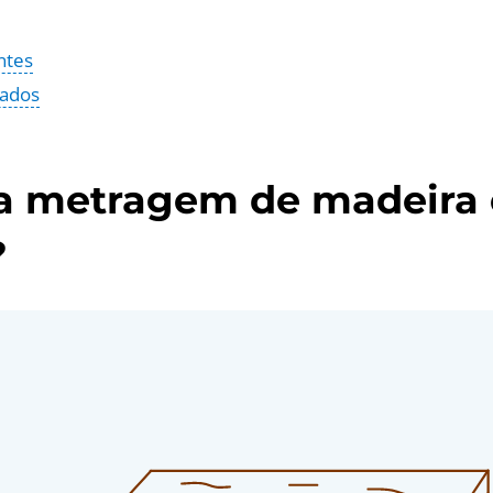
ntes
nados
 a metragem de madeira
?