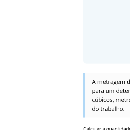
A metragem de
para um deter
cúbicos, metr
do trabalho.
Calcular a quantidad