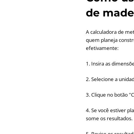
de made
A calculadora de met
quem planeja constru
efetivamente:
1. Insira as dimensõ
2. Selecione a unida
3. Clique no botão "
4. Se você estiver p
some os resultados.
5. Revise os resulta