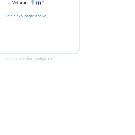
1 m³
Volume
:
Leia a explicação abaixo
link
code
copiar
:
link
código