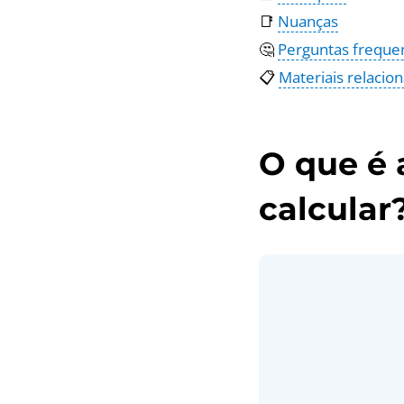
📑
Nuanças
🤔
Perguntas freque
📋
Materiais relacio
O que é
calcular