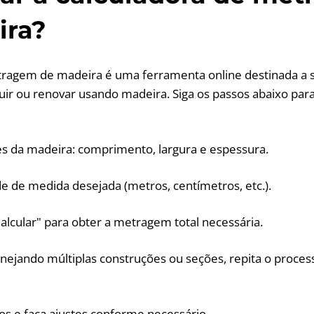
ira?
ragem de madeira é uma ferramenta online destinada a si
ir ou renovar usando madeira. Siga os passos abaixo para
es da madeira: comprimento, largura e espessura.
de de medida desejada (metros, centímetros, etc.).
Calcular" para obter a metragem total necessária.
lanejando múltiplas construções ou seções, repita o proce
dos e faça ajustes conforme necessário.