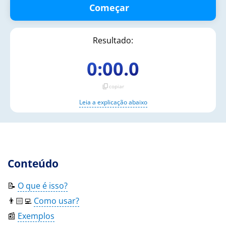
Começar
Resultado:
0:00.0
content_copy
copiar
Leia a explicação abaixo
Conteúdo
📝
O que é isso?
👨🏻‍💻
Como usar?
📰
Exemplos