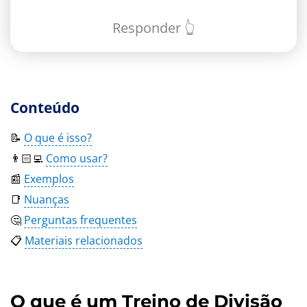
Responder 👆
Conteúdo
📝
O que é isso?
👨🏻‍💻
Como usar?
📰
Exemplos
📑
Nuanças
🤔
Perguntas frequentes
📋
Materiais relacionados
O que é um Treino de Divisão