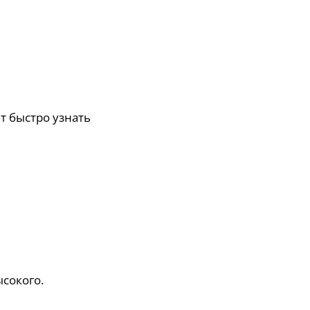
т быстро узнать
ысокого.