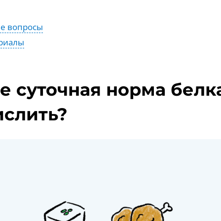
ые вопросы
риалы
ое суточная норма белка
ислить?