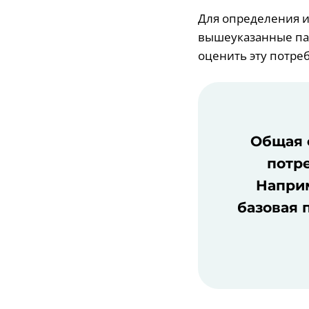
Для определения и
вышеуказанные па
оценить эту потреб
Общая 
потре
Наприм
базовая п