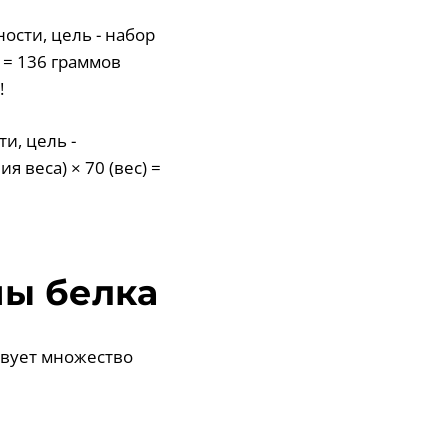
ности, цель - набор
) = 136 граммов
!
ти, цель -
 веса) × 70 (вес) =
мы белка
ствует множество