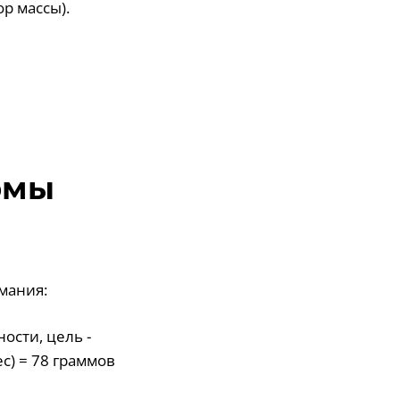
р массы).
рмы
мания:
ности, цель -
ес) = 78 граммов