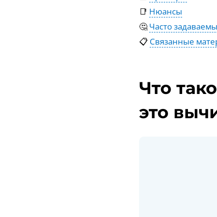
📑
Нюансы
🤔
Часто задаваем
📋
Связанные мате
Что так
это выч