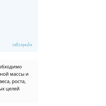
еобходимо
ной массы и
еса, роста,
ых целей