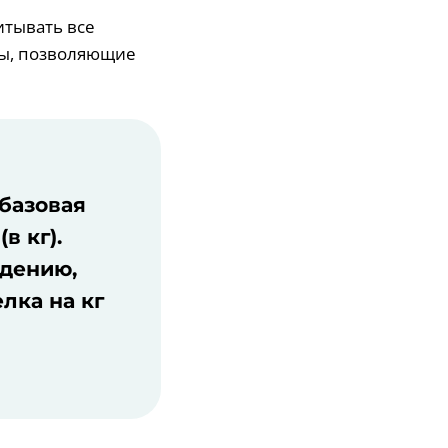
итывать все
лы, позволяющие
базовая
в кг).
удению,
елка на кг