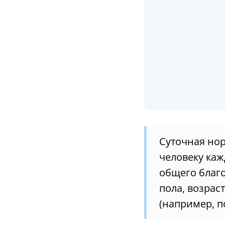
Суточная нор
человеку ка
общего благо
пола, возрас
(например, п