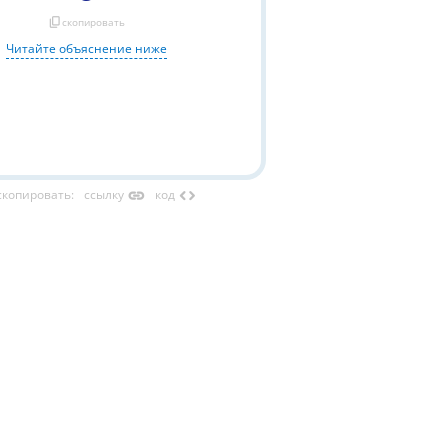
content_copy
скопировать
Читайте объяснение ниже
link
code
скопировать
:
ссылку
код