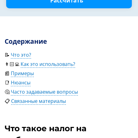
Рассчитать
Содержание
📝
Что это?
👨🏻‍💻
Как это использовать?
📰
Примеры
📑
Нюансы
🤔
Часто задаваемые вопросы
📋
Связанные материалы
Что такое налог на