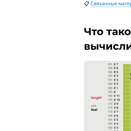
📋
Связанные мате
Что тако
вычисли