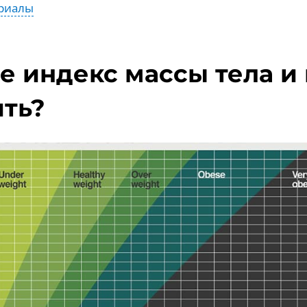
риалы
е индекс массы тела и 
ть?