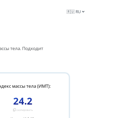
ассы тела. Подходит
декс массы тела (ИМТ):
24.2
content_copy
скопировать