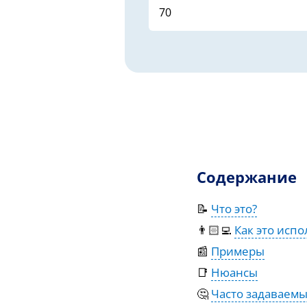
Содержание
📝
Что это?
👨🏻‍💻
Как это испо
📰
Примеры
📑
Нюансы
🤔
Часто задаваем