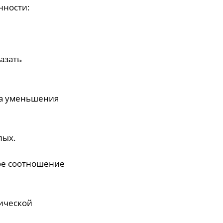
нности:
азать
за уменьшения
лых.
ное соотношение
нической