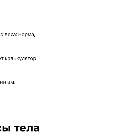
 веса: норма,
ет калькулятор
анным.
сы тела