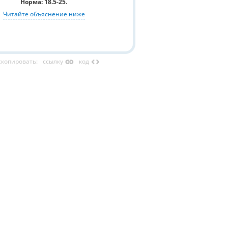
Норма: 18.5-25.
Читайте объяснение ниже
link
code
скопировать
:
ссылку
код