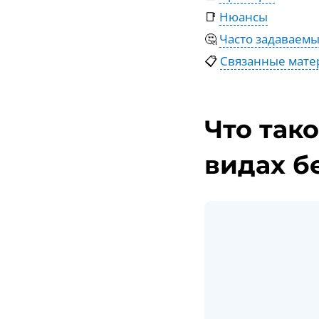
📑
Нюансы
🤔
Часто задаваем
📋
Связанные мате
Что так
видах б