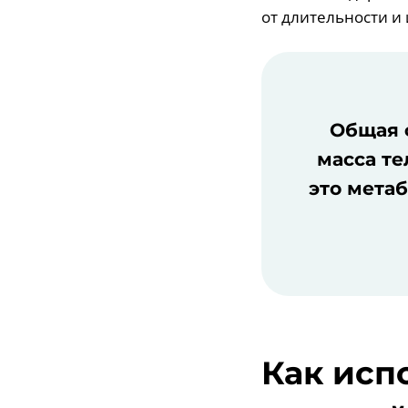
от длительности и
Общая ф
масса тел
это метаб
Как исп