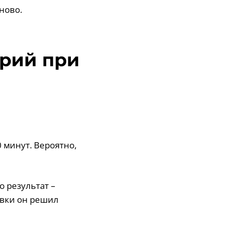
ново.
орий при
 минут. Вероятно,
го результат –
овки он решил