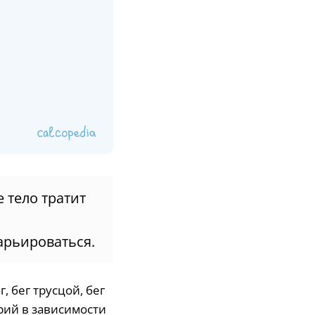
е тело тратит
арьироваться.
, бег трусцой, бег
рий в зависимости