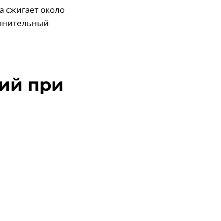
на сжигает около
олнительный
ий при