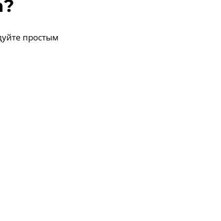
а?
дуйте простым