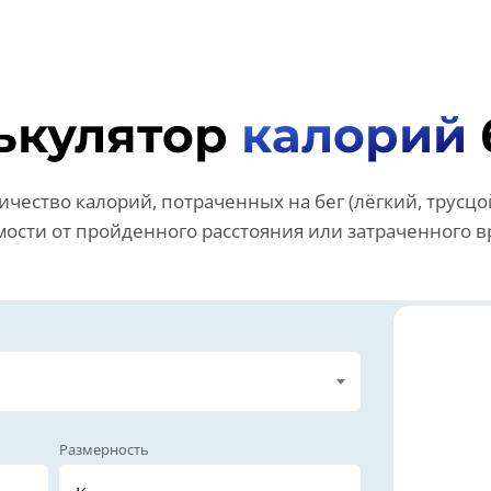
ькулятор
калорий
ичество калорий, потраченных на бег (лёгкий, трусцой
мости от пройденного расстояния или затраченного в
Размерность