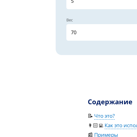
Вес
Содержание
📝
Что это?
👨🏻‍💻
Как это испо
📰
Примеры