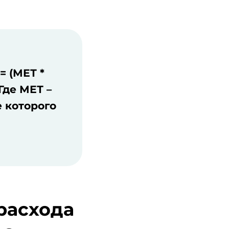
= (МЕТ *
 Где МЕТ –
е которого
расхода