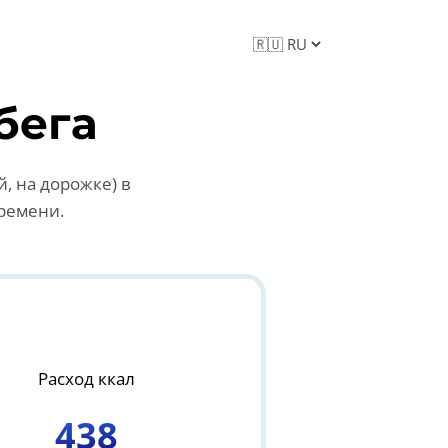
бега
, на дорожке) в
ремени.
Расход ккал
438