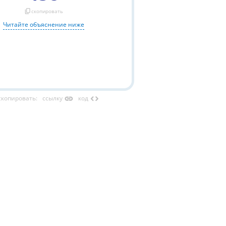
content_copy
скопировать
Читайте объяснение ниже
link
code
скопировать
:
ссылку
код