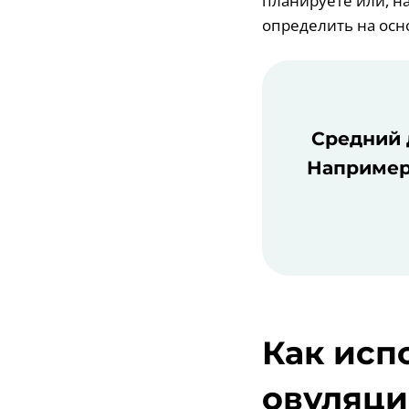
планируете или, н
определить на осн
Средний д
Например,
Как исп
овуляци