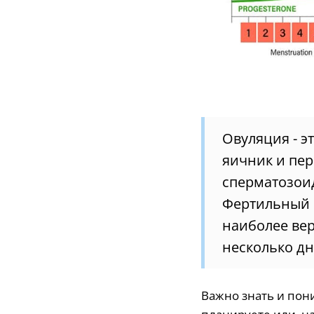
Овуляция - э
яичник и пер
сперматозоид
Фертильный п
наиболее вер
несколько дн
Важно знать и пон