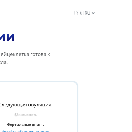
ии
 яйцеклетка готова к
ла.
Следующая овуляция:
content_copy
скопировать
Фертильные дни: - .
Читайте объяснение ниже