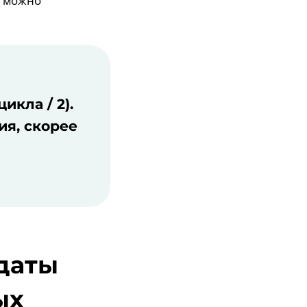
ы можно
икла / 2).
ия, скорее
 даты
ых