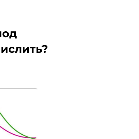
иод
числить?