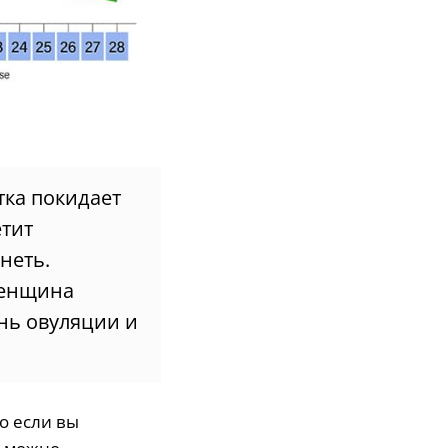
тка покидает
етит
неть.
женщина
ень овуляции и
о если вы