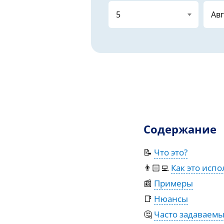
Содержание
📝
Что это?
👨🏻‍💻
Как это испо
📰
Примеры
📑
Нюансы
🤔
Часто задаваем