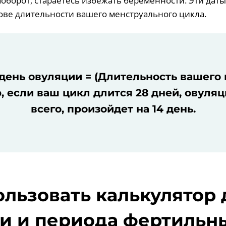
аоборот, стараетесь избежать беременности. Эти дат
ове длительности вашего менструального цикла.
ень овуляции = (Длительность вашего ц
 если ваш цикл длится 28 дней, овуляц
всего, произойдет на 14 день.
ользовать калькулятор
и и периода фертильн