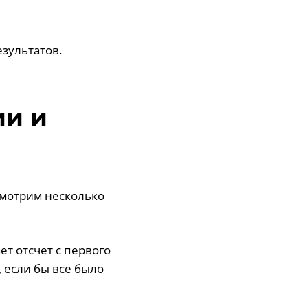
езультатов.
ии и
ссмотрим несколько
т отсчет с первого
, если бы все было