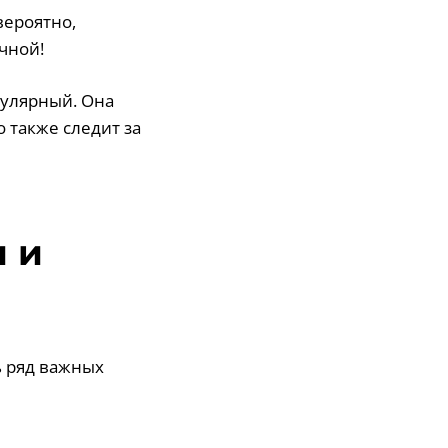
вероятно,
чной!
гулярный. Она
 также следит за
 и
ь ряд важных