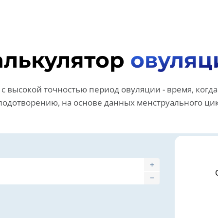
алькулятор
овуляц
с высокой точностью период овуляции - время, когда
лодотворению, на основе данных менструального цик