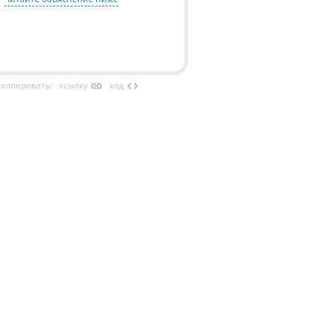
link
code
скопировать
:
ссылку
код