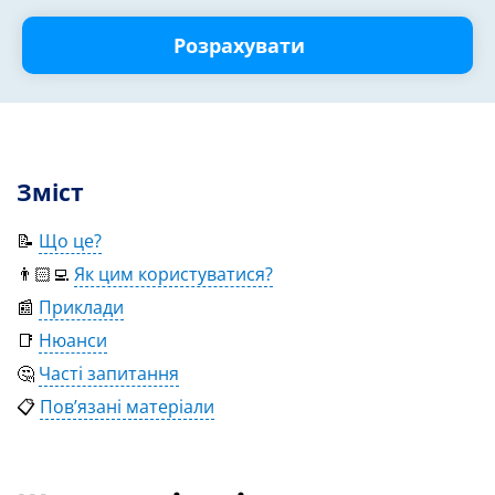
Розрахувати
Зміст
📝
Що це?
👨🏻‍💻
Як цим користуватися?
📰
Приклади
📑
Нюанси
🤔
Часті запитання
📋
Пов’язані матеріали