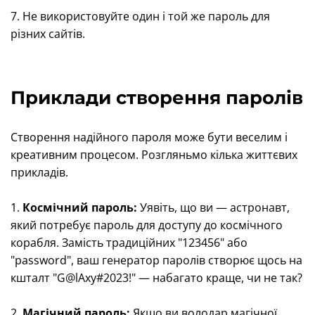
7. Не використовуйте один і той же пароль для
різних сайтів.
Приклади створення паролів
Створення надійного пароля може бути веселим і
креативним процесом. Розгляньмо кілька життєвих
прикладів.
1.
Космічний пароль:
Уявіть, що ви — астронавт,
який потребує пароль для доступу до космічного
корабля. Замість традиційних "123456" або
"password", ваш генератор паролів створює щось на
кшталт "G@lAxy#2023!" — набагато краще, чи не так?
2.
Магічний пароль:
Якщо ви володар магічної