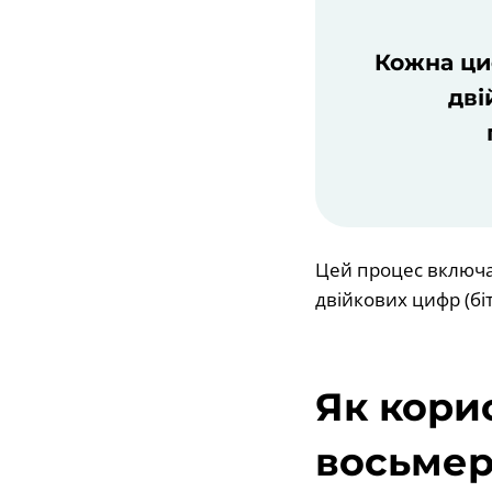
Кожна ци
дві
Цей процес включає
двійкових цифр (бі
Як кори
восьмер