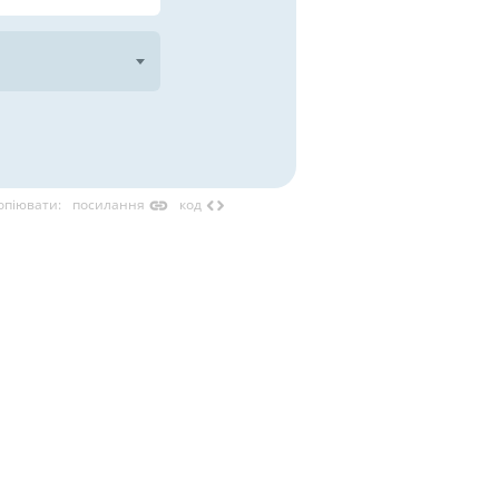
link
code
опіювати
:
посилання
код