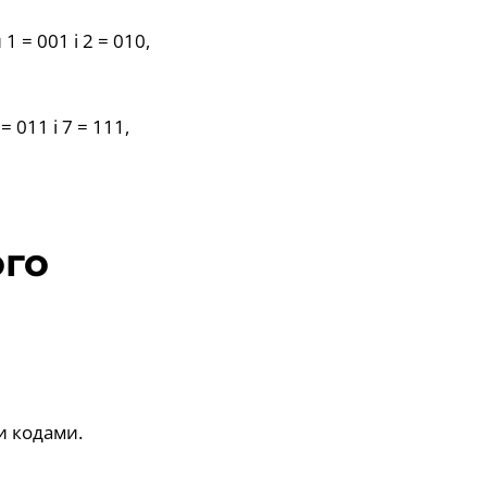
 = 001 і 2 = 010,
 011 і 7 = 111,
го
и кодами.