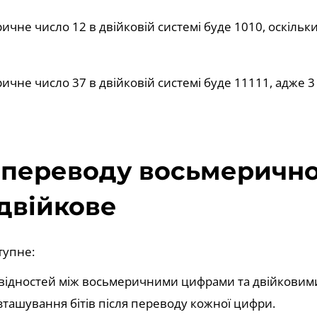
чне число 12 в двійковій системі буде 1010, оскільки 1
чне число 37 в двійковій системі буде 11111, адже 3 =
переводу восьмерично
 двійкове
тупне:
відностей між восьмеричними цифрами та двійковим
ташування бітів після переводу кожної цифри.