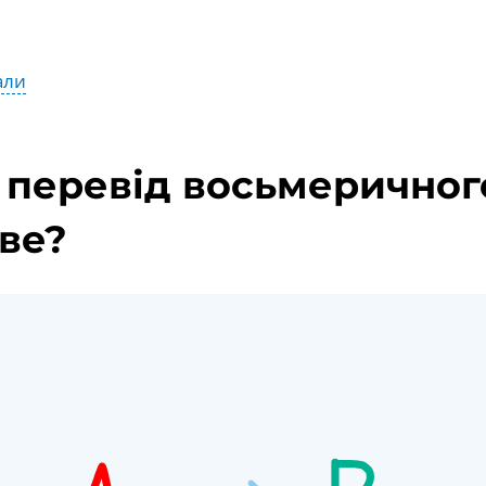
али
 перевід восьмеричног
ове?