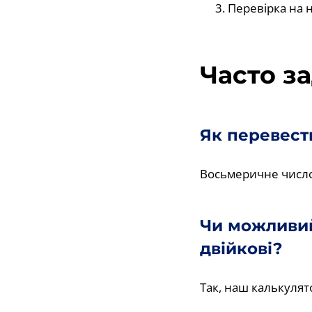
Перевірка на 
Часто з
Як перевест
Восьмеричне число 
Чи можливий
двійкові?
Так, наш калькулят