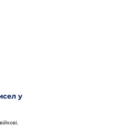
исел у
війкові.