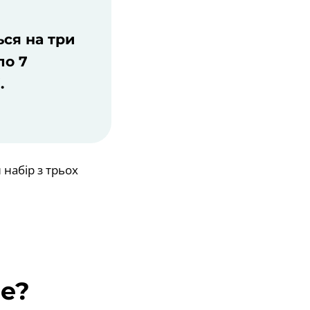
ся на три
ло 7
.
набір з трьох
ве?