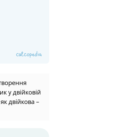
етворення
ик у двійковій
як двійкова –