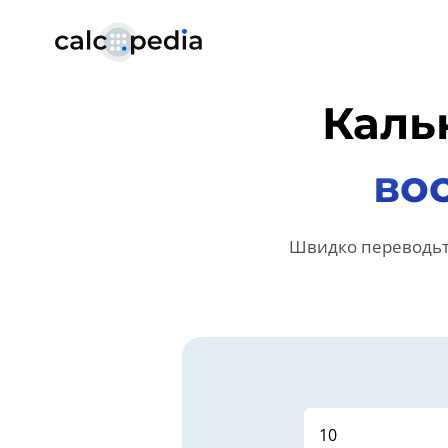
Каль
во
Швидко переводьте