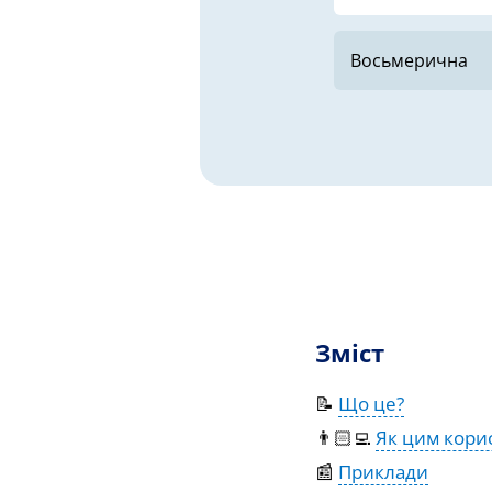
Зміст
📝
Що це?
👨🏻‍💻
Як цим кори
📰
Приклади