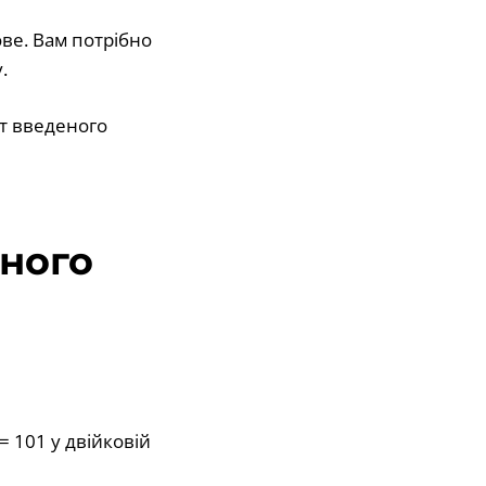
ве. Вам потрібно
.
нт введеного
ного
= 101 у двійковій