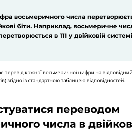
фра восьмеричного числа перетворюєть
йкові біти. Наприклад, восьмеричне чис
перетворюється в 111 у двійковій системі
 перевід кожної восьмеричної цифри на відповідний 
тів) згідно із стандартною таблицею відповідностей.
стуватися переводом
ичного числа в двійко