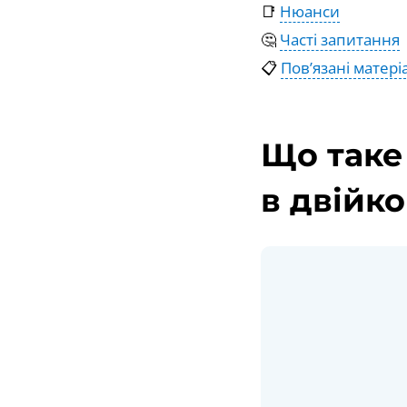
📑
Нюанси
🤔
Часті запитання
📋
Пов’язані матері
Що таке
в двійк