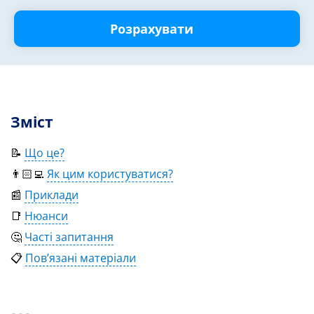
Розрахувати
Зміст
📝
Що це?
👨🏻‍💻
Як цим користуватися?
📰
Приклади
📑
Нюанси
🤔
Часті запитання
📋
Пов’язані матеріали