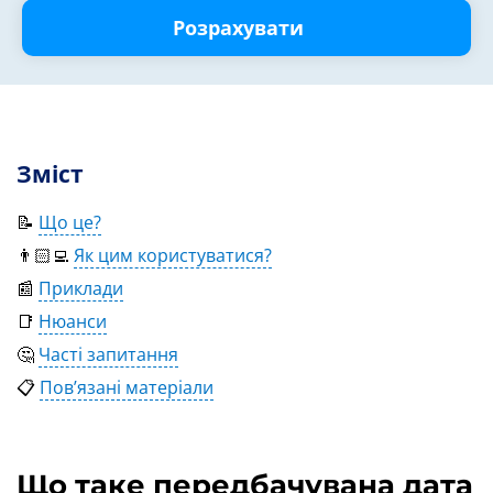
Розрахувати
Зміст
📝
Що це?
👨🏻‍💻
Як цим користуватися?
📰
Приклади
📑
Нюанси
🤔
Часті запитання
📋
Пов’язані матеріали
Що таке передбачувана дата