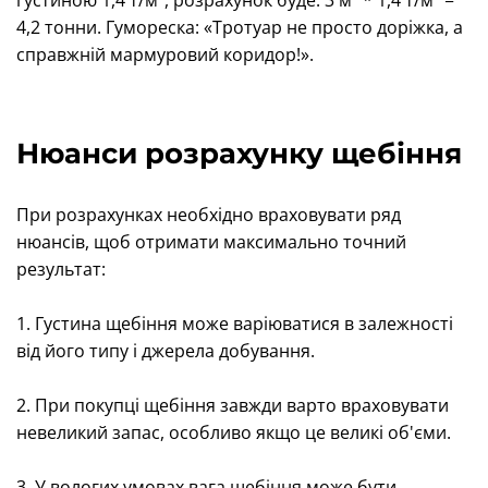
густиною 1,4 т/м³, розрахунок буде: 3 м³ * 1,4 т/м³ =
4,2 тонни. Гумореска: «Тротуар не просто доріжка, а
справжній мармуровий коридор!».
Нюанси розрахунку щебіння
При розрахунках необхідно враховувати ряд
нюансів, щоб отримати максимально точний
результат:
1. Густина щебіння може варіюватися в залежності
від його типу і джерела добування.
2. При покупці щебіння завжди варто враховувати
невеликий запас, особливо якщо це великі об'єми.
3. У вологих умовах вага щебіння може бути