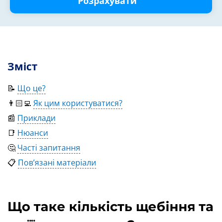
Розрахувати
Зміст
📝
Що це?
👨🏻‍💻
Як цим користуватися?
📰
Приклади
📑
Нюанси
🤔
Часті запитання
📋
Пов’язані матеріали
Що таке кількість щебіння та