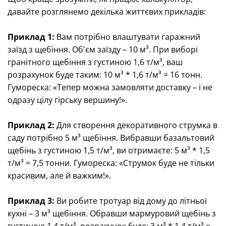
давайте розглянемо декілька життєвих прикладів:
Приклад 1:
Вам потрібно влаштувати гаражний
заїзд з щебіння. Об'єм заїзду – 10 м³. При виборі
гранітного щебіння з густиною 1,6 т/м³, ваш
розрахунок буде таким: 10 м³ * 1,6 т/м³ = 16 тонн.
Гумореска: «Тепер можна замовляти доставку – і не
одразу цілу гірську вершину!».
Приклад 2:
Для створення декоративного струмка в
саду потрібно 5 м³ щебіння. Вибравши базальтовий
щебінь з густиною 1,5 т/м³, ви отримаєте: 5 м³ * 1,5
т/м³ = 7,5 тонни. Гумореска: «Струмок буде не тільки
красивим, але й важким!».
Приклад 3:
Ви робите тротуар від дому до літньої
кухні – 3 м³ щебіння. Обравши мармуровий щебінь з