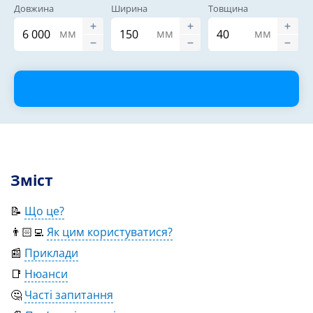
Довжина
Ширина
Товщина
мм
мм
мм
Зміст
📝
Що це?
👨🏻‍💻
Як цим користуватися?
📰
Приклади
📑
Нюанси
🤔
Часті запитання