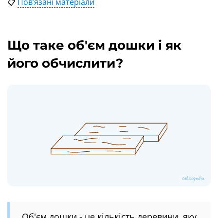
📋
Пов’язані матеріали
Що таке об'єм дошки і як
його обчислити?
Об'єм дошки - це кількість деревини, яку