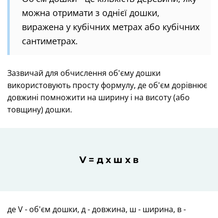
можна отримати з однієї дошки,
виражена у кубічних метрах або кубічних
сантиметрах.
Зазвичай для обчислення об'єму дошки
використовують просту формулу, де об'єм дорівнює
довжині помножити на ширину і на висоту (або
товщину) дошки.
V = д x ш x в
де V - об'єм дошки, д - довжина, ш - ширина, в -