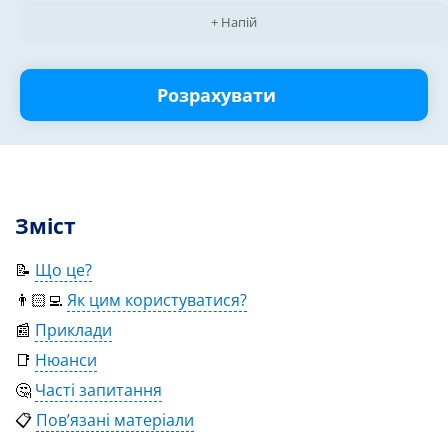
+ Напій
Розрахувати
Зміст
📝
Що це?
👨🏻‍💻
Як цим користуватися?
📰
Приклади
📑
Нюанси
🤔
Часті запитання
📋
Пов’язані матеріали