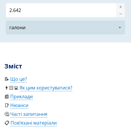
Зміст
📝
Що це?
👨🏻‍💻
Як цим користуватися?
📰
Приклади
📑
Нюанси
🤔
Часті запитання
📋
Пов’язані матеріали