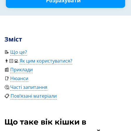
Розрахувати
Зміст
📝
Що це?
👨🏻‍💻
Як цим користуватися?
📰
Приклади
📑
Нюанси
🤔
Часті запитання
📋
Пов’язані матеріали
Що таке вік кішки в