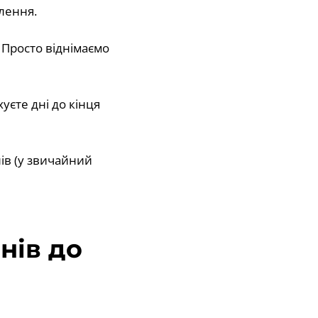
лення.
 Просто віднімаємо
уєте дні до кінця
нів (у звичайний
нів до