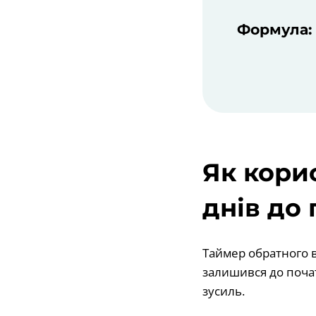
Формула: 
Як кори
днів до 
Таймер обратного в
залишився до почат
зусиль.