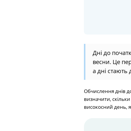
Дні до почат
весни. Це пе
а дні стають
Обчислення днів до
визначити, скільки
високосний день, 