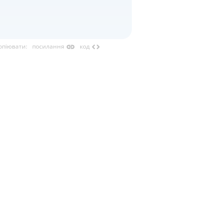
link
code
опіювати
:
посилання
код