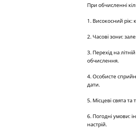
При обчисленні кіл
1. Високосний рік: 
2. Часові зони: за
3. Перехід на літні
обчислення.
4. Особисте сприйня
дати.
5. Місцеві свята та
6. Погодні умови: і
настрій.