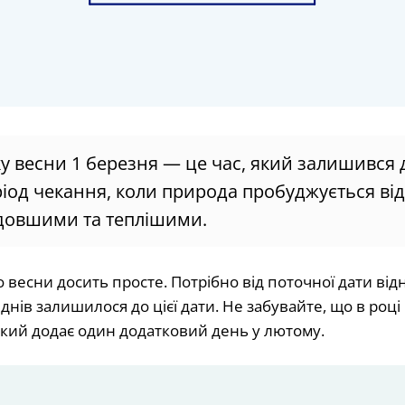
ку весни 1 березня — це час, який залишився
ріод чекання, коли природа пробуджується від
 довшими та теплішими.
 весни досить просте. Потрібно від поточної дати відн
 днів залишилося до цієї дати. Не забувайте, що в роц
який додає один додатковий день у лютому.