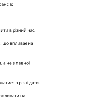
ансів:
ити в різний час.
к, що впливає на
, а не з певної
чатися в різні дати.
е впливати на