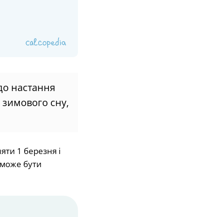
 до настання
 зимового сну,
яти 1 березня і
і може бути