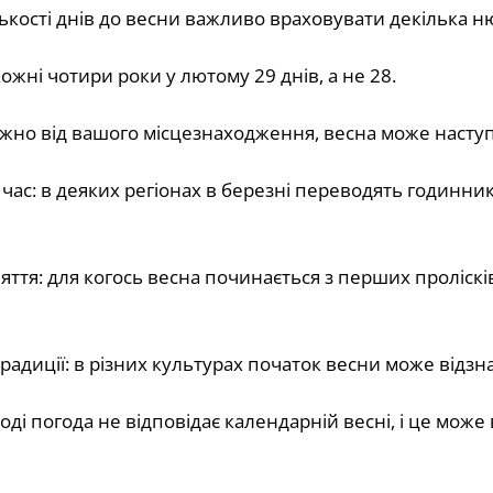
ькості днів до весни важливо враховувати декілька ню
кожні чотири роки у лютому 29 днів, а не 28.
лежно від вашого місцезнаходження, весна може наступ
й час: в деяких регіонах в березні переводять годинни
ття: для когось весна починається з перших пролісків
 традиції: в різних культурах початок весни може відзна
ноді погода не відповідає календарній весні, і це мож