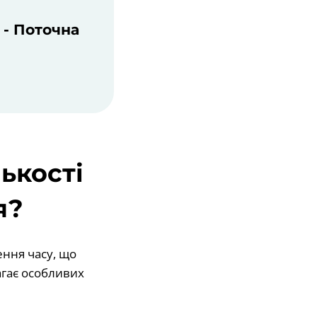
 - Поточна
ькості
я?
ення часу, що
агає особливих