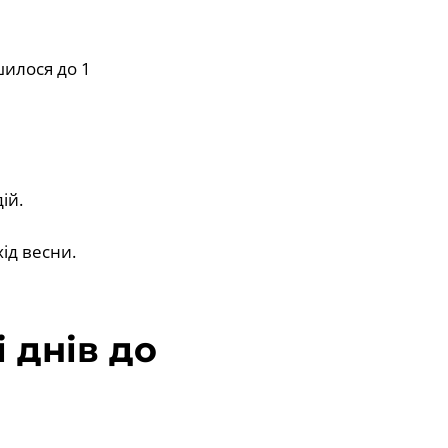
шилося до 1
ій.
ід весни.
 днів до