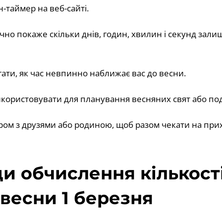
н-таймер на веб-сайті.
чно покаже скільки днів, годин, хвилин і секунд зали
гати, як час невпинно наближає вас до весни.
користовувати для планування весняних свят або под
ером з друзями або родиною, щоб разом чекати на прих
и обчислення кількості
 весни 1 березня