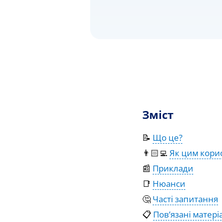
Зміст
📝
Що це?
👨🏻‍💻
Як цим кори
📰
Приклади
📑
Нюанси
🤔
Часті запитання
📋
Пов’язані матері