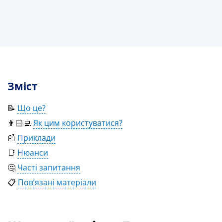
Зміст
📝
Що це?
👨🏻‍💻
Як цим користуватися?
📰
Приклади
📑
Нюанси
🤔
Часті запитання
📋
Пов’язані матеріали