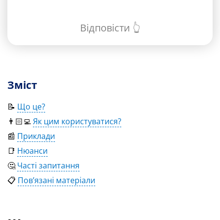
Відповісти 👆
Зміст
📝
Що це?
👨🏻‍💻
Як цим користуватися?
📰
Приклади
📑
Нюанси
🤔
Часті запитання
📋
Пов’язані матеріали