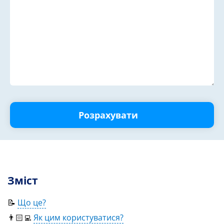
Розрахувати
Зміст
📝
Що це?
👨🏻‍💻
Як цим користуватися?