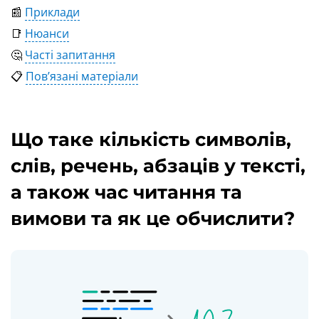
📰
Приклади
📑
Нюанси
🤔
Часті запитання
📋
Пов’язані матеріали
Що таке кількість символів,
слів, речень, абзаців у тексті,
а також час читання та
вимови та як це обчислити?