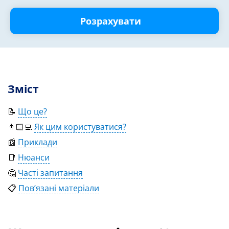
Розрахувати
Зміст
📝
Що це?
👨🏻‍💻
Як цим користуватися?
📰
Приклади
📑
Нюанси
🤔
Часті запитання
📋
Пов’язані матеріали